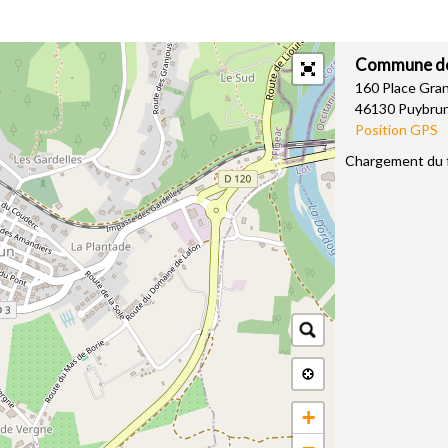
Commune de
160 Place Gra
46130 Puybru
Position GPS
Chargement du fo
+