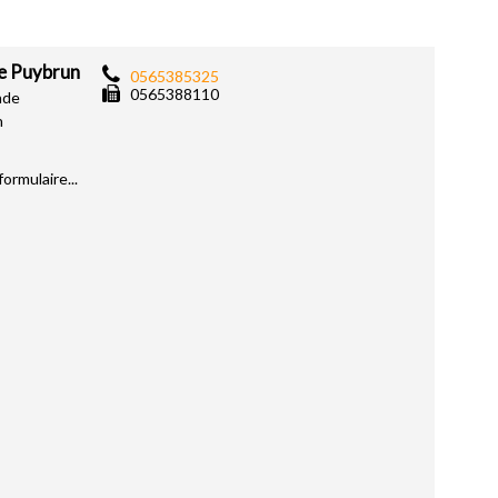
 Puybrun
0565385325
0565388110
nde
n
rmulaire...