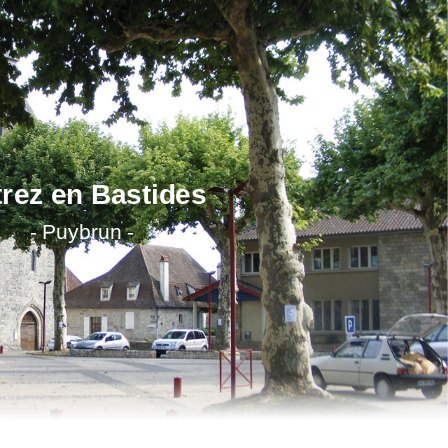
rez en Bastides
- Puybrun
-