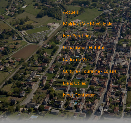
Accueil
Mairie et Vie Municipale
Nos Parutions
Urbanisme - Habitat
Cadre de Vie
Culture - Tourisme - Loisirs
Liens Utiles
Nous Contacter