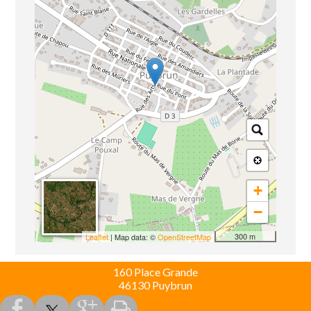
+
−
300 m
Leaflet
| Map data: ©
OpenStreetMap
160 Place Grande
46130 Puybrun