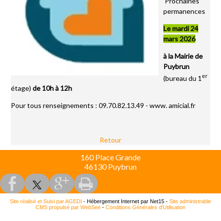
Prochaines
permanences
Le mardi 24
mars 2026
à la Mairie de
Puybrun
er
(bureau du 1
étage)
de 10h à 12h
Pour tous renseignements : 09.70.82.13.49 - www. amicial.fr
Retour
160 Place Grande
46130 Puybrun
Site réalisé et Suivi par AGEDI
- Hébergement Internet par Net15 -
Site administrable
CMS propulsé par WebSee
-
Conditions Générales d'Utilisation